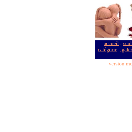
accueil
.
scul
catégorie
.
galer
version mo