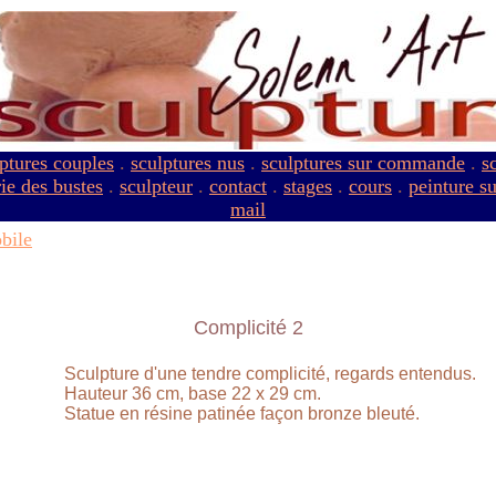
ptures couples
.
sculptures nus
.
sculptures sur commande
.
s
ie des bustes
.
sculpteur
.
contact
.
stages
.
cours
.
peinture s
mail
bile
Complicité 2
Sculpture d'une tendre complicité, regards entendus.
Hauteur 36 cm, base 22 x 29 cm.
Statue en résine patinée façon bronze bleuté.