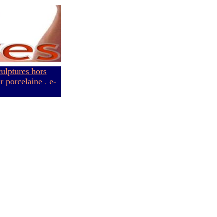
culptures hors
ur porcelaine
.
e-