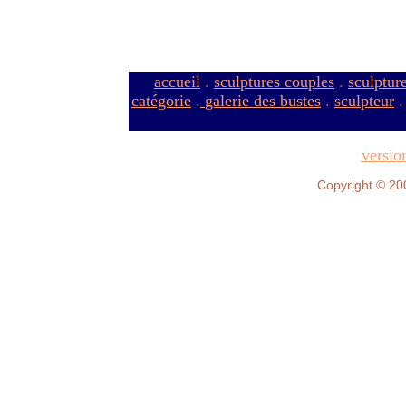
accueil
.
sculptures couples
.
sculptur
catégorie
.
galerie des bustes
.
sculpteur
versio
Copyright © 20