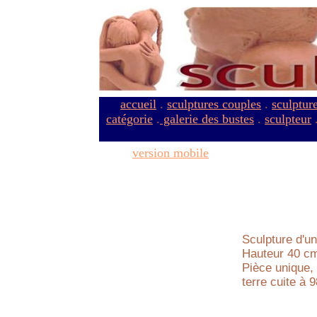
accueil
.
sculptures couples
.
sculptur
catégorie
.
galerie des bustes
.
sculpteur
version mobile
Sculpture d'u
Hauteur 40 cm
Pièce unique,
terre cuite à 