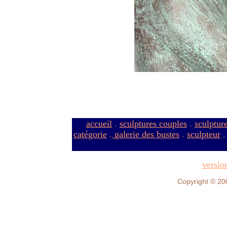
accueil
.
sculptures couples
.
sculptur
catégorie
.
galerie des bustes
.
sculpteur
versio
Copyright © 20