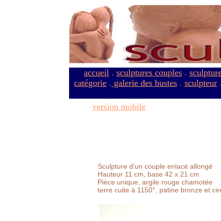
accueil
.
sculptures couples
.
sculptur
catégorie
.
galerie des bustes
.
sculpteur
version mobile
Sculpture d'un couple enlacé allongé
Hauteur 11 cm, base 42 x 21 cm
Pièce unique, argile rouge chamotée
terre cuite à 1150°, patine bronze et cire