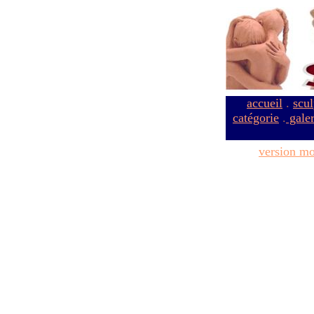
accueil
.
scul
catégorie
.
galer
version mo