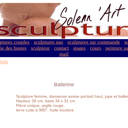
ptures couples
.
sculptures nus
.
sculptures sur commande
.
s
ie des bustes
.
sculpteur
.
contact
.
stages
.
cours
.
peinture s
mail
bile
Ballerine
Sculpture femme, danseuse assise portant haut, jupe et baller
Hauteur 28 cm, base 34 x 31 cm.
Pièce unique, argile rouge,
terre cuite à 980°, huile incolore.