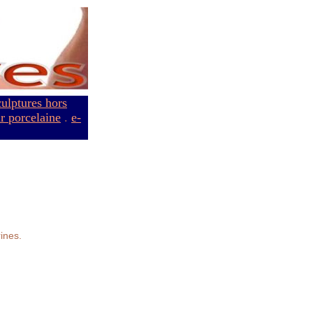
culptures hors
ur porcelaine
.
e-
ines.