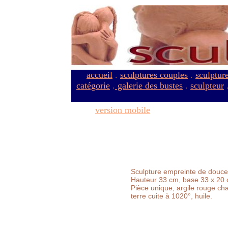
accueil
.
sculptures couples
.
sculptur
catégorie
.
galerie des bustes
.
sculpteur
version mobile
Sculpture empreinte de douc
Hauteur 33 cm, base 33 x 20 
Pièce unique, argile rouge ch
terre cuite à 1020°, huile.