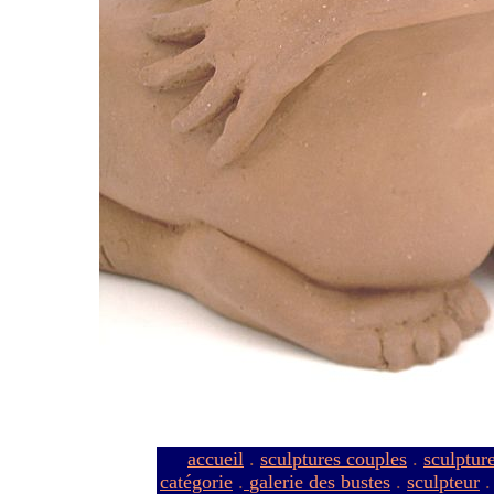
accueil
.
sculptures couples
.
sculptur
catégorie
.
galerie des bustes
.
sculpteur