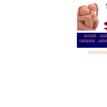
accueil
.
scul
catégorie
.
galer
version mo