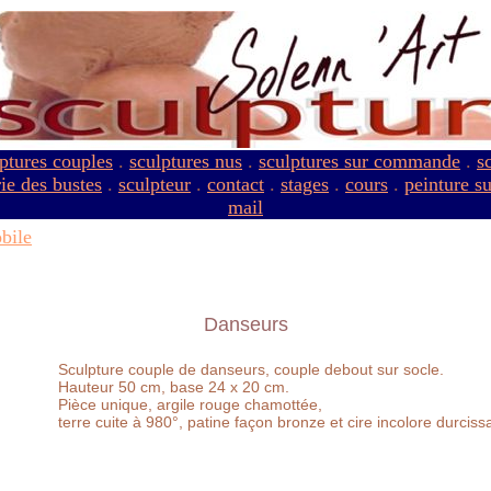
ptures couples
.
sculptures nus
.
sculptures sur commande
.
s
ie des bustes
.
sculpteur
.
contact
.
stages
.
cours
.
peinture s
mail
bile
Danseurs
Sculpture couple de danseurs, couple debout sur socle.
Hauteur 50 cm, base 24 x 20 cm.
Pièce unique, argile rouge chamottée,
terre cuite à 980°, patine façon bronze et cire incolore durciss