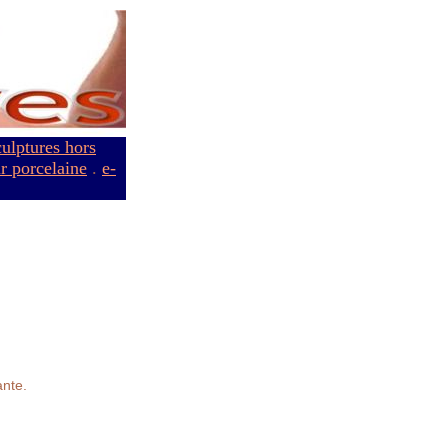
culptures hors
ur porcelaine
.
e-
ante.