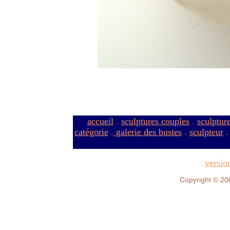
accueil
.
sculptures couples
.
sculptur
catégorie
.
galerie des bustes
.
sculpteur
versio
Copyright © 20