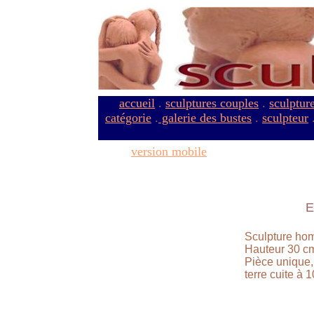
accueil
.
sculptures couples
.
sculptur
catégorie
.
galerie des bustes
.
sculpteur
version mobile
E
Sculpture ho
Hauteur 30 cm
Pièce unique,
terre cuite à 