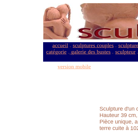
accueil
.
sculptures couples
.
sculptur
catégorie
.
galerie des bustes
.
sculpteur
version mobile
Sculpture d'un 
Hauteur 39 cm,
Pièce unique, a
terre cuite à 10