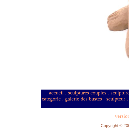
accueil
.
sculptures couples
.
sculptur
catégorie
.
galerie des bustes
.
sculpteur
versio
Copyright © 20