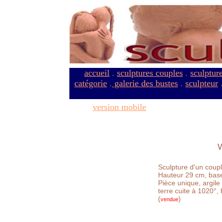
accueil
.
sculptures couples
.
sculptur
catégorie
.
galerie des bustes
.
sculpteur
version mobile
Sculpture d'un coup
Hauteur 29 cm, bas
Pièce unique, argil
terre cuite à 1020°, 
(
)
vendue