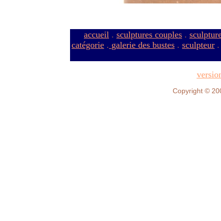
accueil
.
sculptures couples
.
sculptur
catégorie
.
galerie des bustes
.
sculpteur
versio
Copyright © 20